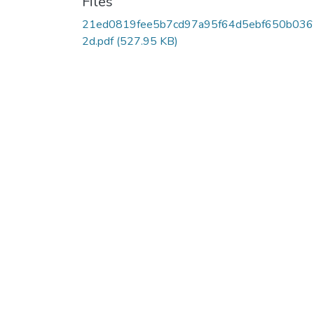
Files
21ed0819fee5b7cd97a95f64d5ebf650b03
2d.pdf
(527.95 KB)