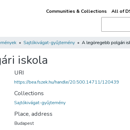
Communities & Collections
All of 
emények
Sajtókivágat-gyűjtemény
A legöregebb polgári is
ri iskola
URI
https://bea.fszek.hu/handle/20.500.14711/120439
Collections
Sajtókivágat-gyűjtemény
Place, address
Budapest