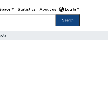
DSpace
Statistics
About us
Log In
Search
kola