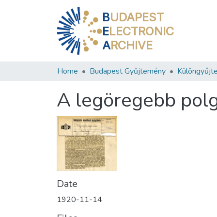
B
UDAPEST
E
LECTRONIC
A
RCHIVE
Home
Budapest Gyűjtemény
Különgyűjt
A legöregebb polgá
Date
1920-11-14