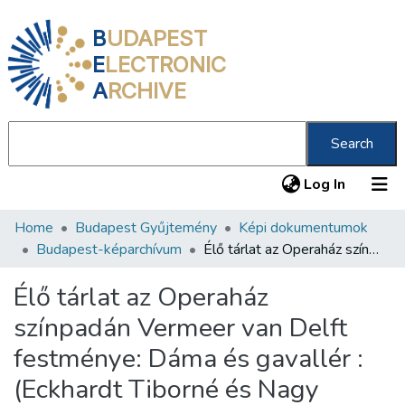
B
UDAPEST
E
LECTRONIC
A
RCHIVE
Search
(current
Log In
Home
Budapest Gyűjtemény
Képi dokumentumok
Communities & Collections
Budapest-képarchívum
Élő tárlat az Operaház színpadán Vermeer van Delft festménye: Dáma és gavallér : (Eckhardt Tiborné és Nagy Ferenc) : 1940. febr. 11.
All of DSpace
Élő tárlat az Operaház
Statistics
színpadán Vermeer van Delft
About us
festménye: Dáma és gavallér :
(Eckhardt Tiborné és Nagy