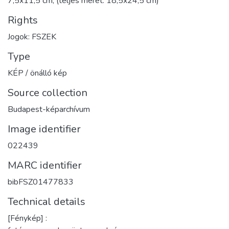
7,5x11,5 cm, (teljes méret: 18,5x24,5 cm)
Rights
Jogok: FSZEK
Type
KÉP / önálló kép
Source collection
Budapest-képarchívum
Image identifier
022439
MARC identifier
bibFSZ01477833
Technical details
[Fénykép] :