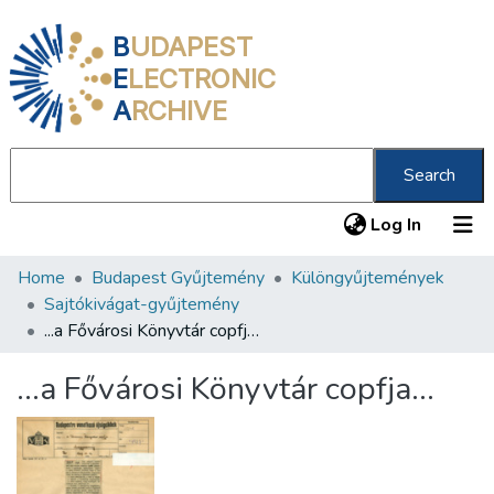
B
UDAPEST
E
LECTRONIC
A
RCHIVE
Search
(current
Log In
Home
Budapest Gyűjtemény
Különgyűjtemények
Communities & Collections
Sajtókivágat-gyűjtemény
All of DSpace
...a Fővárosi Könyvtár copfja...
Statistics
...a Fővárosi Könyvtár copfja...
About us