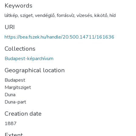
Keywords
látkép
,
sziget
,
vendéglő
,
forrásvíz
,
vízesés
,
kikötő
,
híd
URI
https://bea.fszek.hu/handle/20.500.14711/161636
Collections
Budapest-képarchívum
Geographical location
Budapest
Margitsziget
Duna
Duna-part
Creation date
1887
Extent