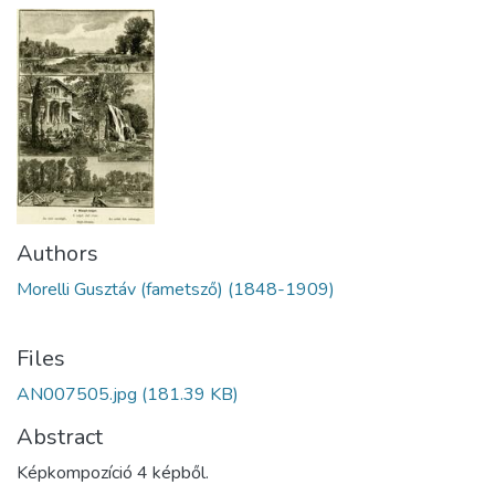
Authors
Morelli Gusztáv (fametsző) (1848-1909)
Files
AN007505.jpg
(181.39 KB)
Abstract
Képkompozíció 4 képből.