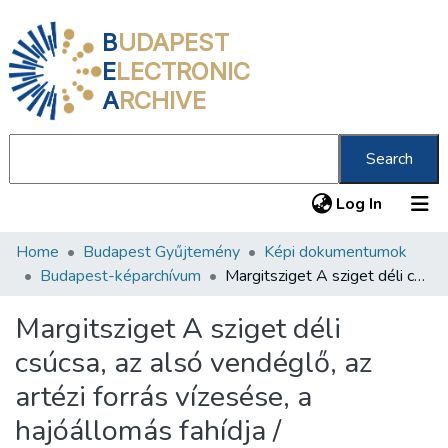
B
UDAPEST
E
LECTRONIC
A
RCHIVE
Search
(current
Log In
Home
Budapest Gyűjtemény
Képi dokumentumok
Communities & Collections
Budapest-képarchívum
Margitsziget A sziget déli csúcsa, az alsó vendéglő, az artézi forrás vízesése, a hajóállomás fahídja /
All of DSpace
Margitsziget A sziget déli
Statistics
csúcsa, az alsó vendéglő, az
About us
artézi forrás vízesése, a
hajóállomás fahídja /