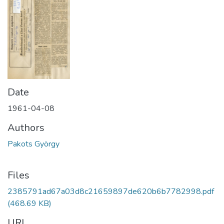
Date
1961-04-08
Authors
Pakots György
Files
2385791ad67a03d8c21659897de620b6b7782998.pdf
(468.69 KB)
URI