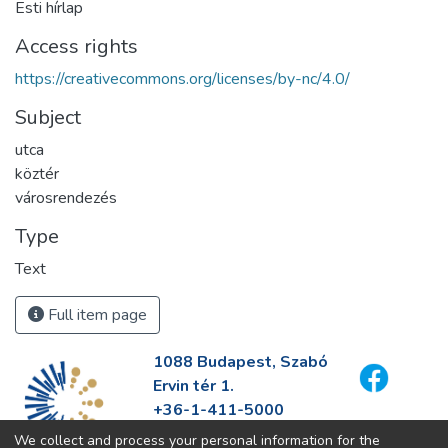
Esti hírlap
Access rights
https://creativecommons.org/licenses/by-nc/4.0/
Subject
utca
köztér
városrendezés
Type
Text
Full item page
1088 Budapest, Szabó
Ervin tér 1.
+36-1-411-5000
info@fszek.hu
We collect and process your personal information for the