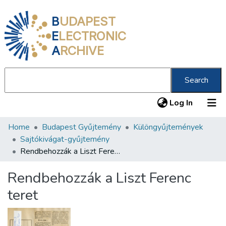
B
UDAPEST
E
LECTRONIC
A
RCHIVE
Search
(current
Log In
Home
Budapest Gyűjtemény
Különgyűjtemények
Communities & Collections
Sajtókivágat-gyűjtemény
All of DSpace
Rendbehozzák a Liszt Ferenc teret
Statistics
Rendbehozzák a Liszt Ferenc
About us
teret