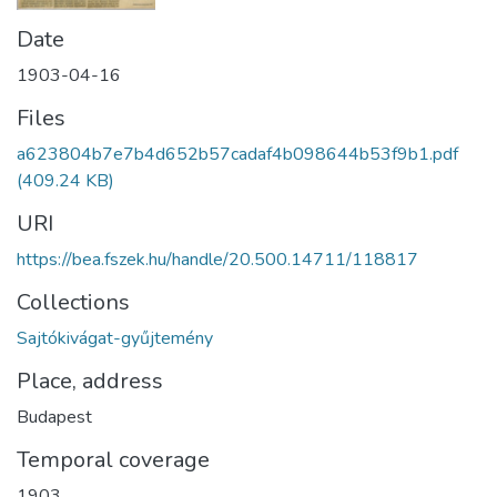
Date
1903-04-16
Files
a623804b7e7b4d652b57cadaf4b098644b53f9b1.pdf
(409.24 KB)
URI
https://bea.fszek.hu/handle/20.500.14711/118817
Collections
Sajtókivágat-gyűjtemény
Place, address
Budapest
Temporal coverage
1903