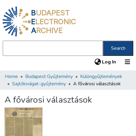
B
UDAPEST
E
LECTRONIC
A
RCHIVE
Search
(current
Log In
Home
Budapest Gyűjtemény
Különgyűjtemények
Communities & Collections
Sajtókivágat-gyűjtemény
A fővárosi választások
All of DSpace
A fővárosi választások
Statistics
About us