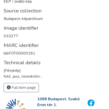
KÉP / önálló kép
Source collection
Budapest-képarchívum
Image identifier
010277
MARC identifier
bibFOT00000181
Technical details
[Fénykép]
fotó :,poz., monokróm ;
Full item page
1088 Budapest, Szabó
Ervin tér 1.