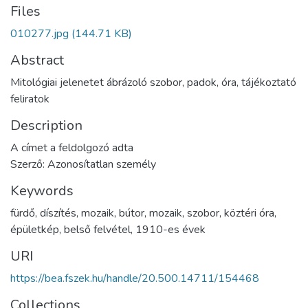
Files
010277.jpg
(144.71 KB)
Abstract
Mitológiai jelenetet ábrázoló szobor, padok, óra, tájékoztató
feliratok
Description
A címet a feldolgozó adta
Szerző: Azonosítatlan személy
Keywords
fürdő
,
díszítés
,
mozaik
,
bútor
,
mozaik
,
szobor
,
köztéri óra
,
épületkép
,
belső felvétel
,
1910-es évek
URI
https://bea.fszek.hu/handle/20.500.14711/154468
Collections