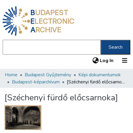
B
UDAPEST
E
LECTRONIC
A
RCHIVE
Search
(current
Log In
Home
Budapest Gyűjtemény
Képi dokumentumok
Communities & Collections
Budapest-képarchívum
[Széchenyi fürdő előcsarnoka]
All of DSpace
[Széchenyi fürdő előcsarnoka]
Statistics
About us