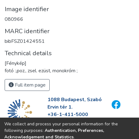
Image identifier
080966
MARC identifier
bibFSZ01424551
Technical details
[Fénykép]
fotó :,poz., zsel. ezüst, monokróm ;
Full item page
1088 Budapest, Szabó
Ervin tér 1.
+36-1-411-5000
info@fszek.hu
We collect and process your personal information for the
https://fszek.hu
following purposes:
Authentication, Preferences,
Acknowledgement and Statistics
.