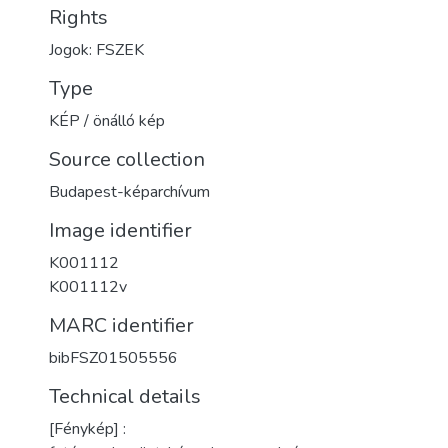
Rights
Jogok: FSZEK
Type
KÉP / önálló kép
Source collection
Budapest-képarchívum
Image identifier
K001112
K001112v
MARC identifier
bibFSZ01505556
Technical details
[Fénykép] :