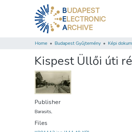
B
UDAPEST
E
LECTRONIC
A
RCHIVE
Home
Budapest Gyűjtemény
Képi doku
Kispest Üllői úti r
Publisher
Barasits,
Files