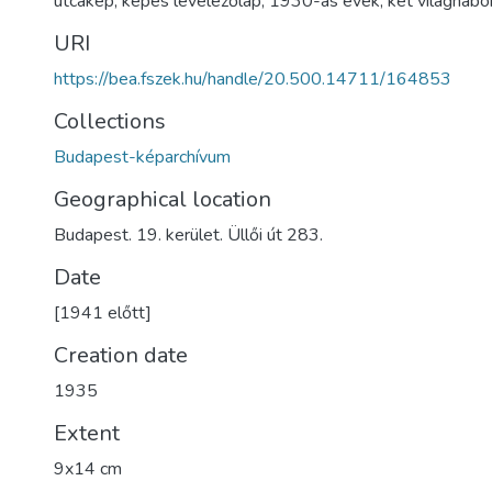
utcakép
,
képes levelezőlap
,
1930-as évek
,
két világhábo
URI
https://bea.fszek.hu/handle/20.500.14711/164853
Collections
Budapest-képarchívum
Geographical location
Budapest. 19. kerület. Üllői út 283.
Date
[1941 előtt]
Creation date
1935
Extent
9x14 cm