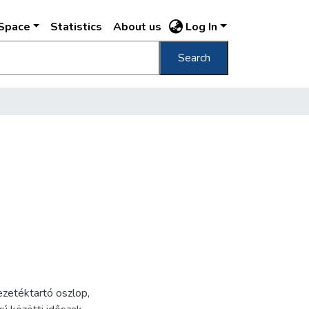
DSpace
Statistics
About us
Log In
Search
ezetéktartó oszlop
,