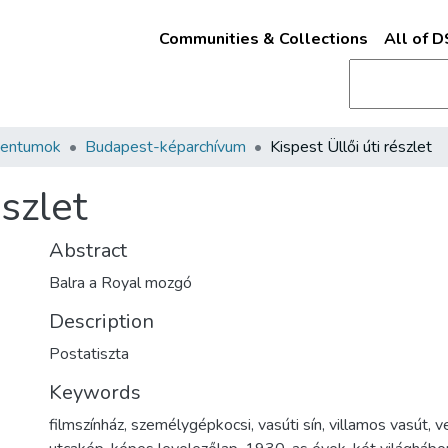
Communities & Collections
All of 
mentumok
Budapest-képarchívum
Kispest Üllői úti részlet
észlet
Abstract
Balra a Royal mozgó
Description
Postatiszta
Keywords
filmszínház
,
személygépkocsi
,
vasúti sín
,
villamos vasút
,
v