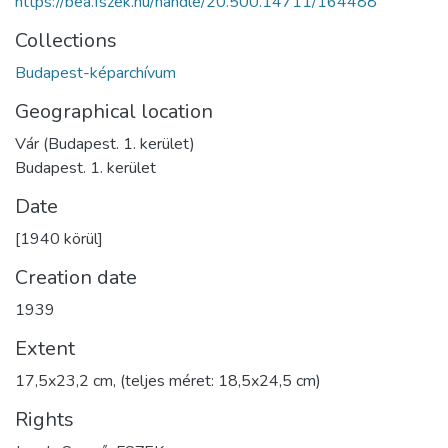
https://bea.fszek.hu/handle/20.500.14711/164488
Collections
Budapest-képarchívum
Geographical location
Vár (Budapest. 1. kerület)
Budapest. 1. kerület
Date
[1940 körül]
Creation date
1939
Extent
17,5x23,2 cm, (teljes méret: 18,5x24,5 cm)
Rights