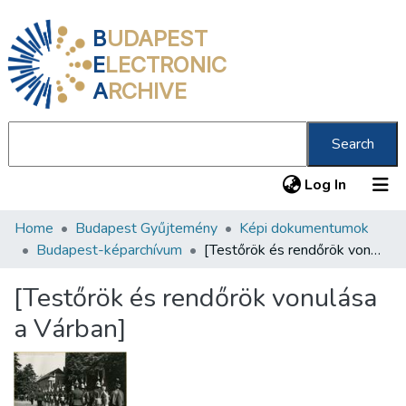
B
UDAPEST
E
LECTRONIC
A
RCHIVE
Search
(current
Log In
Home
Budapest Gyűjtemény
Képi dokumentumok
Communities & Collections
Budapest-képarchívum
[Testőrök és rendőrök vonulása a Várban]
All of DSpace
[Testőrök és rendőrök vonulása
Statistics
a Várban]
About us