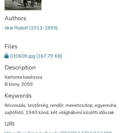
Authors
Járai Rudolf (1913-1995)
Files
030609.jpg
(167.79 KB)
Description
Kartonra kasírozva
B kisny. 3059
Keywords
felvonulás
,
testőrség
,
rendőr
,
menetoszlop
,
egyenruha
,
sajtófotó
,
1940 körül
,
két világháború közötti időszak
URI