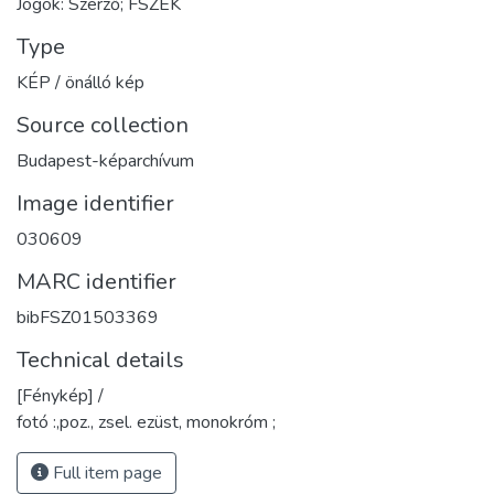
Jogok: Szerző; FSZEK
Type
KÉP / önálló kép
Source collection
Budapest-képarchívum
Image identifier
030609
MARC identifier
bibFSZ01503369
Technical details
[Fénykép] /
fotó :,poz., zsel. ezüst, monokróm ;
Full item page