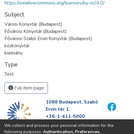
https://creativecommons.org/licenses/by-nc/4.0/
Subject
Városi Könyvtár (Budapest)
Fővárosi Könyvtár (Budapest)
Fővárosi Szabó Ervin Könyvtár (Budapest)
közkönyvtár
kiadvány
Type
Text
Full item page
1088 Budapest, Szabó
Ervin tér 1.
+36-1-411-5000
info@fszek.hu
We collect and process your personal information for the
https://fszek.hu
following purposes:
Authentication, Preferences,