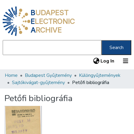
B
UDAPEST
E
LECTRONIC
A
RCHIVE
Search
(current
Log In
Home
Budapest Gyűjtemény
Különgyűjtemények
Communities & Collections
Sajtókivágat-gyűjtemény
Petőfi bibliográfia
All of DSpace
Petőfi bibliográfia
Statistics
About us