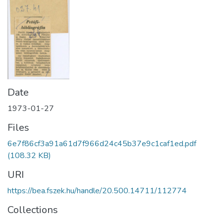
Date
1973-01-27
Files
6e7f86cf3a91a61d7f966d24c45b37e9c1caf1ed.pdf
(108.32 KB)
URI
https://bea.fszek.hu/handle/20.500.14711/112774
Collections