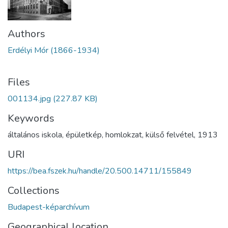
Authors
Erdélyi Mór (1866-1934)
Files
001134.jpg
(227.87 KB)
Keywords
általános iskola
,
épületkép
,
homlokzat
,
külső felvétel
,
1913
URI
https://bea.fszek.hu/handle/20.500.14711/155849
Collections
Budapest-képarchívum
Geographical location