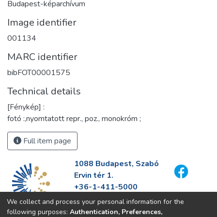
Budapest-képarchívum
Image identifier
001134
MARC identifier
bibFOT00001575
Technical details
[Fénykép] :
fotó :,nyomtatott repr., poz., monokróm ;
Full item page
1088 Budapest, Szabó
Ervin tér 1.
+36-1-411-5000
info@fszek.hu
We collect and process your personal information for the
https://fszek.hu
following purposes:
Authentication, Preferences,