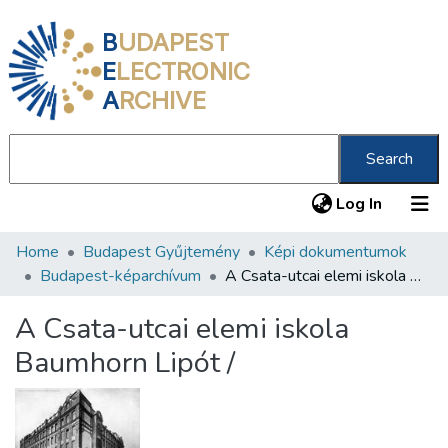
B
UDAPEST
E
LECTRONIC
A
RCHIVE
Search
(current
Log In
Home
Budapest Gyűjtemény
Képi dokumentumok
Communities & Collections
Budapest-képarchívum
A Csata-utcai elemi iskola Baumhorn Lipót /
All of DSpace
A Csata-utcai elemi iskola
Statistics
Baumhorn Lipót /
About us