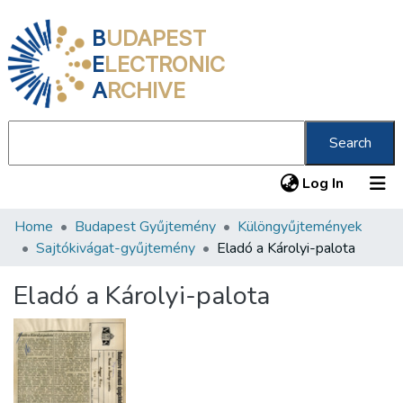
B
UDAPEST
E
LECTRONIC
A
RCHIVE
Search
(current
Log In
Home
Budapest Gyűjtemény
Különgyűjtemények
Communities & Collections
Sajtókivágat-gyűjtemény
Eladó a Károlyi-palota
All of DSpace
Eladó a Károlyi-palota
Statistics
About us