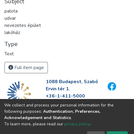
Subject
palota
udvar
nevezetes épület
lakóház
Type
Text
Full item page
1088 Budapest, Szabó
Ervin tér 1.
+36-1-411-5000
info@fszek.hu
We collect and process your personal information for the
https://fszek.hu
following purposes:
Authentication, Preferences,
Acknowledgement and Statistics
.
To learn more, please read our
privacy policy
.