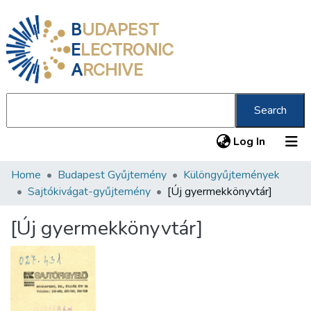
B
UDAPEST
E
LECTRONIC
A
RCHIVE
Search
(current
Log In
Home
Budapest Gyűjtemény
Különgyűjtemények
Communities & Collections
Sajtókivágat-gyűjtemény
[Új gyermekkönyvtár]
All of DSpace
[Új gyermekkönyvtár]
Statistics
About us