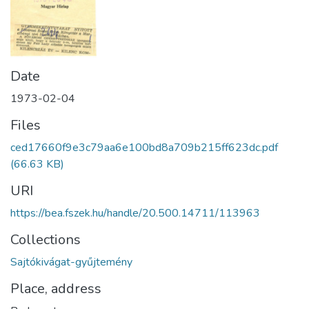
Date
1973-02-04
Files
ced17660f9e3c79aa6e100bd8a709b215ff623dc.pdf
(66.63 KB)
URI
https://bea.fszek.hu/handle/20.500.14711/113963
Collections
Sajtókivágat-gyűjtemény
Place, address