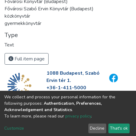
Fővárosi Könyvtár (Budapest)
Fővárosi Szabó Ervin Könyvtár (Budapest)
közkönyvtár
gyermekkönyvtár
Type
Text
Full item page
1088 Budapest, Szabó
Ervin tér 1.
+36-1-411-5000
info@fszek.hu
We collect and process your personal information for the
https://fszek.hu
following purposes:
Authentication, Preferences,
Acknowledgement and Statistics
.
To learn more, please read our
privacy policy
.
Customize
Decline
That's ok