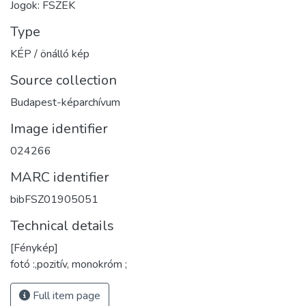
Jogok: FSZEK
Type
KÉP / önálló kép
Source collection
Budapest-képarchívum
Image identifier
024266
MARC identifier
bibFSZ01905051
Technical details
[Fénykép]
fotó :,pozitív, monokróm ;
Full item page