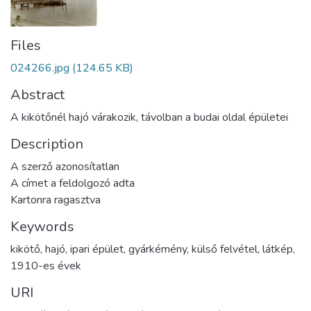
Files
024266.jpg
(124.65 KB)
Abstract
A kikötőnél hajó várakozik, távolban a budai oldal épületei
Description
A szerző azonosítatlan
A címet a feldolgozó adta
Kartonra ragasztva
Keywords
kikötő
,
hajó
,
ipari épület
,
gyárkémény
,
külső felvétel
,
látkép
,
1910-es évek
URI