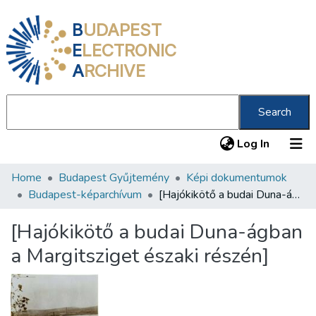
B
UDAPEST
E
LECTRONIC
A
RCHIVE
Search
(current
Log In
Home
Budapest Gyűjtemény
Képi dokumentumok
Communities & Collections
Budapest-képarchívum
[Hajókikötő a budai Duna-ágban a Margitsziget északi részén]
All of DSpace
[Hajókikötő a budai Duna-ágban
Statistics
a Margitsziget északi részén]
About us