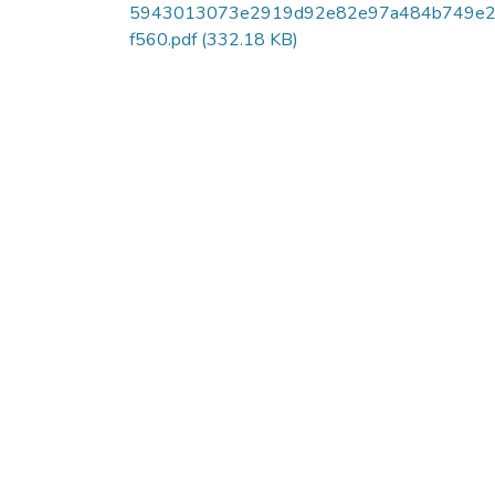
5943013073e2919d92e82e97a484b749e2
f560.pdf
(332.18 KB)