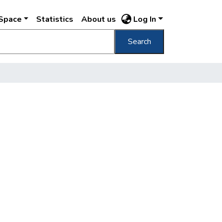
DSpace
Statistics
About us
Log In
Search