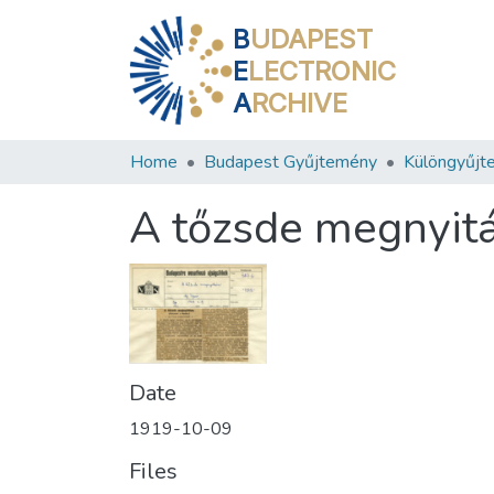
B
UDAPEST
E
LECTRONIC
A
RCHIVE
Home
Budapest Gyűjtemény
Különgyűjt
A tőzsde megnyit
Date
1919-10-09
Files