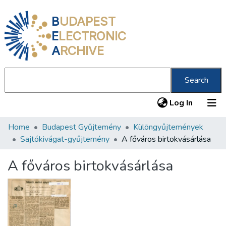
B
UDAPEST
E
LECTRONIC
A
RCHIVE
Search
(current
Log In
Home
Budapest Gyűjtemény
Különgyűjtemények
Communities & Collections
Sajtókivágat-gyűjtemény
A főváros birtokvásárlása
All of DSpace
A főváros birtokvásárlása
Statistics
About us