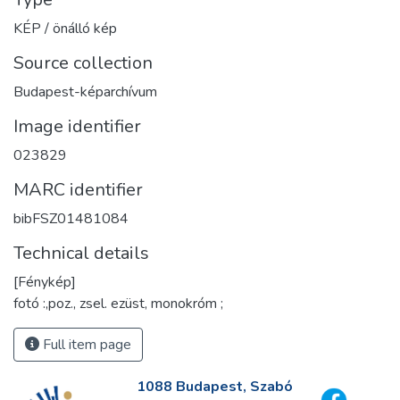
KÉP / önálló kép
Source collection
Budapest-képarchívum
Image identifier
023829
MARC identifier
bibFSZ01481084
Technical details
[Fénykép]
fotó :,poz., zsel. ezüst, monokróm ;
Full item page
1088 Budapest, Szabó