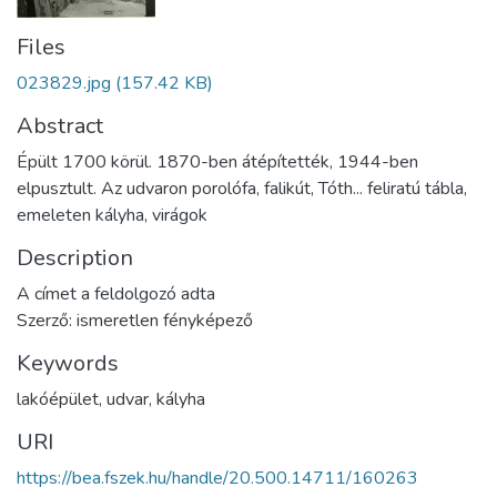
Files
023829.jpg
(157.42 KB)
Abstract
Épült 1700 körül. 1870-ben átépítették, 1944-ben
elpusztult. Az udvaron porolófa, falikút, Tóth... feliratú tábla,
emeleten kályha, virágok
Description
A címet a feldolgozó adta
Szerző: ismeretlen fényképező
Keywords
lakóépület
,
udvar
,
kályha
URI
https://bea.fszek.hu/handle/20.500.14711/160263