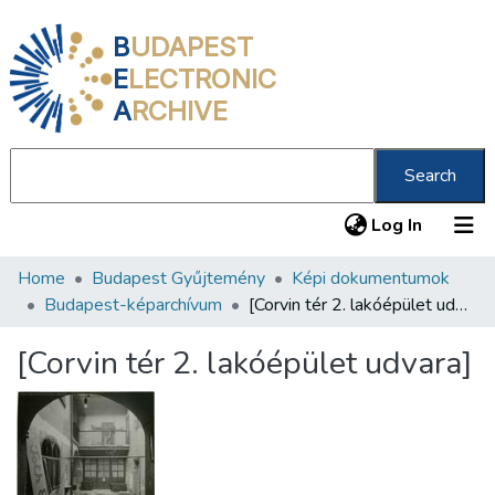
B
UDAPEST
E
LECTRONIC
A
RCHIVE
Search
(current
Log In
Home
Budapest Gyűjtemény
Képi dokumentumok
Communities & Collections
Budapest-képarchívum
[Corvin tér 2. lakóépület udvara]
All of DSpace
[Corvin tér 2. lakóépület udvara]
Statistics
About us