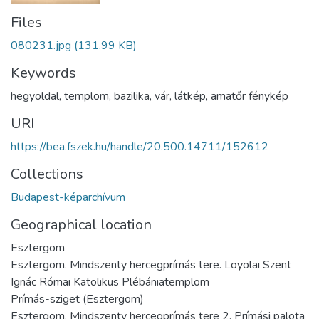
Files
080231.jpg
(131.99 KB)
Keywords
hegyoldal
,
templom
,
bazilika
,
vár
,
látkép
,
amatőr fénykép
URI
https://bea.fszek.hu/handle/20.500.14711/152612
Collections
Budapest-képarchívum
Geographical location
Esztergom
Esztergom. Mindszenty hercegprímás tere. Loyolai Szent
Ignác Római Katolikus Plébániatemplom
Prímás-sziget (Esztergom)
Esztergom. Mindszenty hercegprímás tere 2. Prímási palota