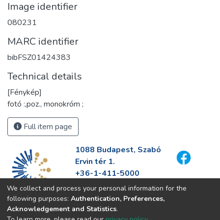
Image identifier
080231
MARC identifier
bibFSZ01424383
Technical details
[Fénykép]
fotó :,poz., monokróm ;
Full item page
1088 Budapest, Szabó
Ervin tér 1.
+36-1-411-5000
info@fszek.hu
We collect and process your personal information for the
https://fszek.hu
following purposes:
Authentication, Preferences,
Acknowledgement and Statistics
.
To learn more, please read our
privacy policy
.