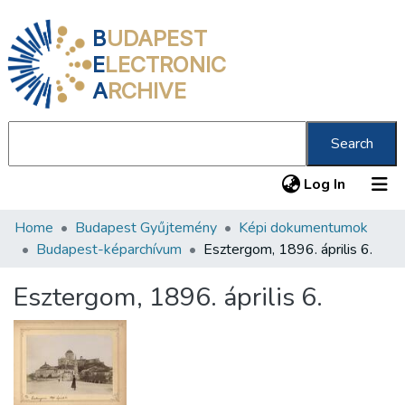
B
UDAPEST
E
LECTRONIC
A
RCHIVE
Search
(current
Log In
Home
Budapest Gyűjtemény
Képi dokumentumok
Communities & Collections
Budapest-képarchívum
Esztergom, 1896. április 6.
All of DSpace
Esztergom, 1896. április 6.
Statistics
About us