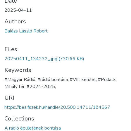
Date
2025-04-11
Authors
Balázs László Róbert
Files
20250411_134232_.jpg
(730.66 KB)
Keywords
#Magyar Rádió; #rádió bontása; #VIII. kerület; #Pollack
Mihály tér; #2024-2025;
URI
https://bea.fszek.hu/handle/20.500.14711/184567
Collections
A rádió épületének bontása