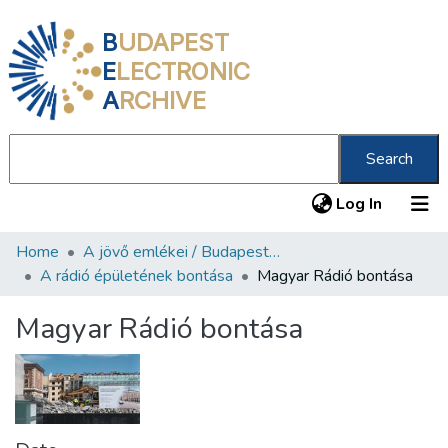
B
UDAPEST
E
LECTRONIC
A
RCHIVE
Search
(current
Log In
Home
A jövő emlékei / Budapest ma
Communities & Collections
A rádió épületének bontása
Magyar Rádió bontása
All of DSpace
Magyar Rádió bontása
Statistics
About us