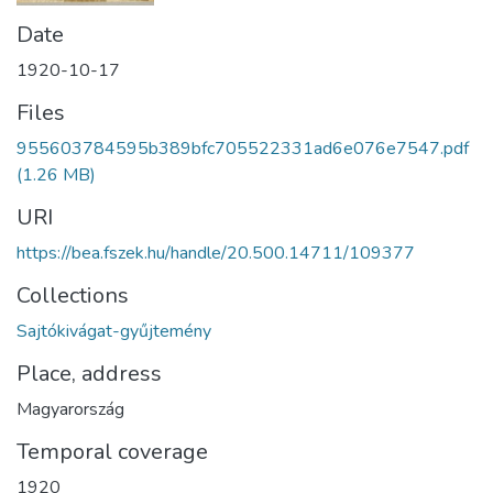
Date
1920-10-17
Files
955603784595b389bfc705522331ad6e076e7547.pdf
(1.26 MB)
URI
https://bea.fszek.hu/handle/20.500.14711/109377
Collections
Sajtókivágat-gyűjtemény
Place, address
Magyarország
Temporal coverage
1920