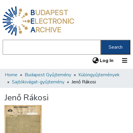
B
UDAPEST
E
LECTRONIC
A
RCHIVE
Search
(current
Log In
Home
Budapest Gyűjtemény
Különgyűjtemények
Communities & Collections
Sajtókivágat-gyűjtemény
Jenő Rákosi
All of DSpace
Jenő Rákosi
Statistics
About us