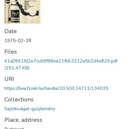
Date
1975-02-28
Files
41a0961fd2e7cc68f88ee21fb63222a5b2d4e829.pdf
(251.47 KB)
URI
https://bea.fszek.hu/handle/20.500.14711/134039
Collections
Sajtókivágat-gyűjtemény
Place, address