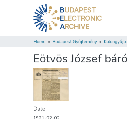
B
UDAPEST
E
LECTRONIC
A
RCHIVE
Home
Budapest Gyűjtemény
Különgyűjt
Eötvös József bár
Date
1921-02-02