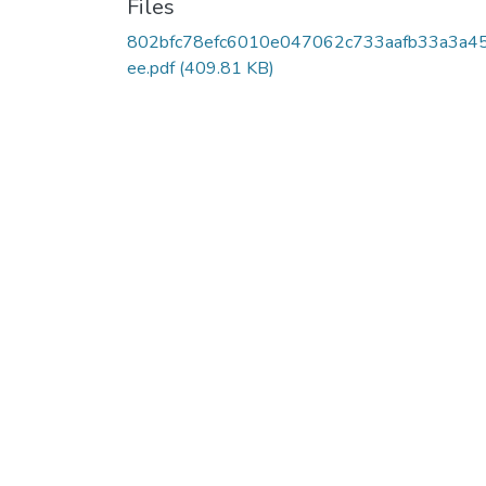
Files
802bfc78efc6010e047062c733aafb33a3a4
ee.pdf
(409.81 KB)