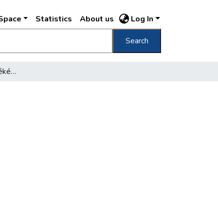
DSpace
Statistics
About us
Log In
Search
Eötvös József báró emlékének