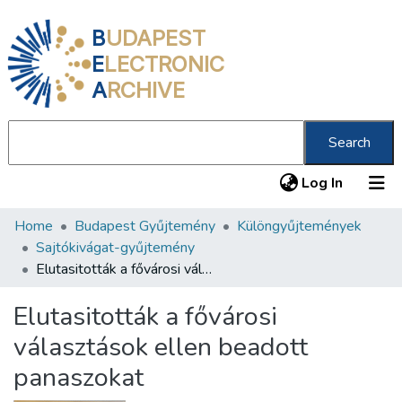
B
UDAPEST
E
LECTRONIC
A
RCHIVE
Search
(current
Log In
Home
Budapest Gyűjtemény
Különgyűjtemények
Communities & Collections
Sajtókivágat-gyűjtemény
All of DSpace
Elutasitották a fővárosi választások ellen beadott panaszokat
Statistics
Elutasitották a fővárosi
About us
választások ellen beadott
panaszokat