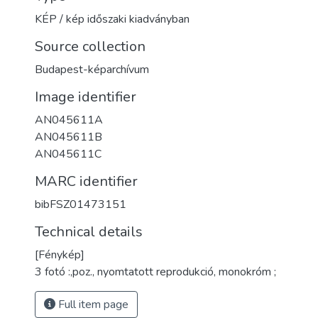
KÉP / kép időszaki kiadványban
Source collection
Budapest-képarchívum
Image identifier
AN045611A
AN045611B
AN045611C
MARC identifier
bibFSZ01473151
Technical details
[Fénykép]
3 fotó :,poz., nyomtatott reprodukció, monokróm ;
Full item page