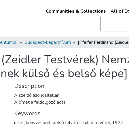
Communities & Collections
All of 
mentumok
Budapest-képarchívum
 (Zeidler Testvérek) Nem
ek külső és belső képe]
Description
A szerző azonosítatlan
A címet a feldolgozó adta
Keywords
üzlet
,
könyvesbolt
,
belső felvétel
,
külső felvétel
,
1927