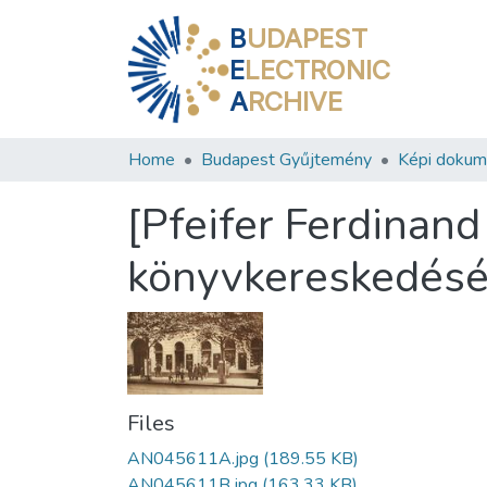
B
UDAPEST
E
LECTRONIC
A
RCHIVE
Home
Budapest Gyűjtemény
Képi doku
[Pfeifer Ferdinand
könyvkereskedésén
Files
AN045611A.jpg
(189.55 KB)
AN045611B.jpg
(163.33 KB)