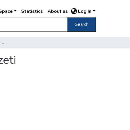
DSpace
Statistics
About us
Log In
Search
[Pfeifer Ferdinand (Zeidler Testvérek) Nemzeti könyvkereskedésének külső és belső képe]
zeti