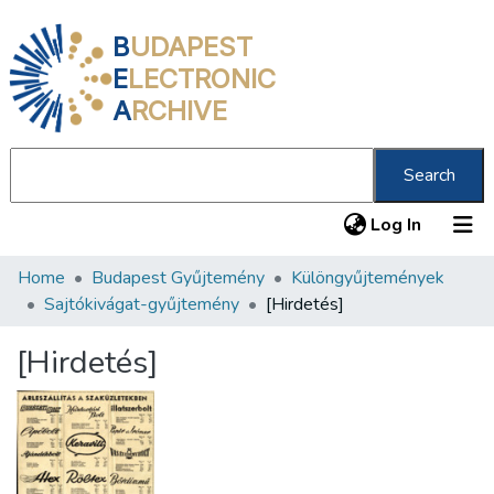
B
UDAPEST
E
LECTRONIC
A
RCHIVE
Search
(current
Log In
Home
Budapest Gyűjtemény
Különgyűjtemények
Communities & Collections
Sajtókivágat-gyűjtemény
[Hirdetés]
All of DSpace
[Hirdetés]
Statistics
About us