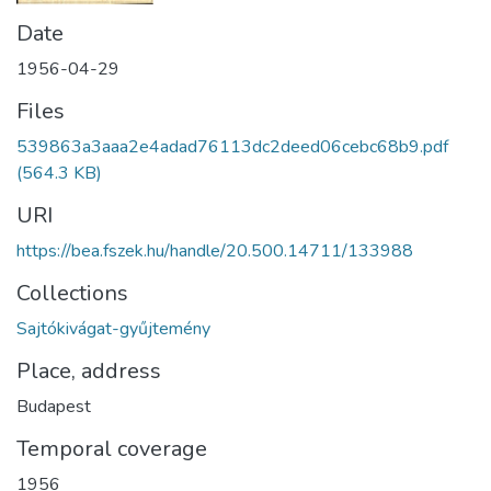
Date
1956-04-29
Files
539863a3aaa2e4adad76113dc2deed06cebc68b9.pdf
(564.3 KB)
URI
https://bea.fszek.hu/handle/20.500.14711/133988
Collections
Sajtókivágat-gyűjtemény
Place, address
Budapest
Temporal coverage
1956