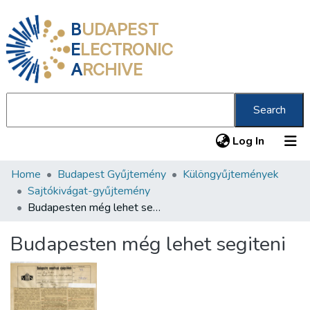
B
UDAPEST
E
LECTRONIC
A
RCHIVE
Search
(current
Log In
Home
Budapest Gyűjtemény
Különgyűjtemények
Communities & Collections
Sajtókivágat-gyűjtemény
All of DSpace
Budapesten még lehet segiteni
Statistics
Budapesten még lehet segiteni
About us