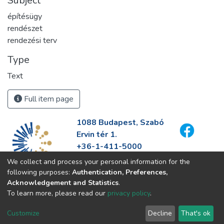
Subject
építésügy
rendészet
rendezési terv
Type
Text
Full item page
1088 Budapest, Szabó
Ervin tér 1.
+36-1-411-5000
info@fszek.hu
We collect and process your personal information for the
https://fszek.hu
following purposes:
Authentication, Preferences,
Acknowledgement and Statistics
.
To learn more, please read our
privacy policy
.
Customize
Decline
That's ok