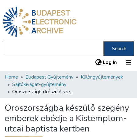
B
UDAPEST
E
LECTRONIC
A
RCHIVE
Search
(current
Log In
Home
Budapest Gyűjtemény
Különgyűjtemények
Communities & Collections
Sajtókivágat-gyűjtemény
All of DSpace
Oroszországba készülő szegény emberek ebédje a Kistemplom-utcai baptista kertben
Statistics
Oroszországba készülő szegény
About us
emberek ebédje a Kistemplom-
utcai baptista kertben