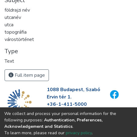
Subject
földrajzi név
utcanév
utca
topográfia
várostörténet
Type
Text
Full item page
1088 Budapest, Szabó
Ervin tér 1.
+36-1-411-5000
info@fszek.hu
We collect and process your personal information for the
https://fszek.hu
following purposes:
Authentication, Preferences,
Acknowledgement and Statistics
.
To learn more, please read our
privacy policy
.