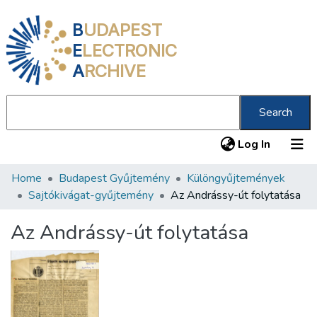
B
UDAPEST
E
LECTRONIC
A
RCHIVE
Search
(current
Log In
Home
Budapest Gyűjtemény
Különgyűjtemények
Communities & Collections
Sajtókivágat-gyűjtemény
Az Andrássy-út folytatása
All of DSpace
Az Andrássy-út folytatása
Statistics
About us