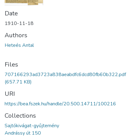
Date
1910-11-18
Authors
Heteés Antal
Files
707166293ad3723a838aeabdfc6dcd80fb60b322.pdf
(657.71 KB)
URI
https://bea.fszek.hu/handle/20.500.14711/100216
Collections
Sajtókivágat-gyűjtemény
Andrássy út 150