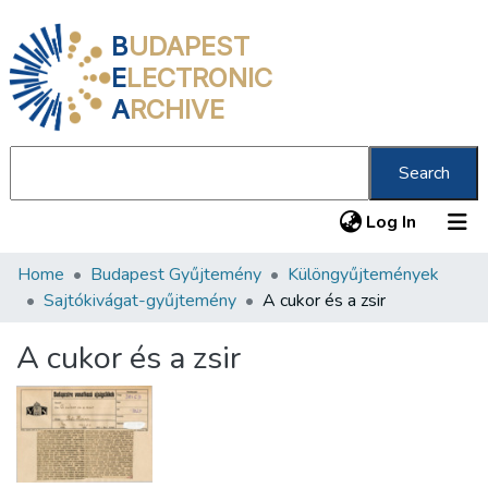
B
UDAPEST
E
LECTRONIC
A
RCHIVE
Search
(current
Log In
Home
Budapest Gyűjtemény
Különgyűjtemények
Communities & Collections
Sajtókivágat-gyűjtemény
A cukor és a zsir
All of DSpace
A cukor és a zsir
Statistics
About us