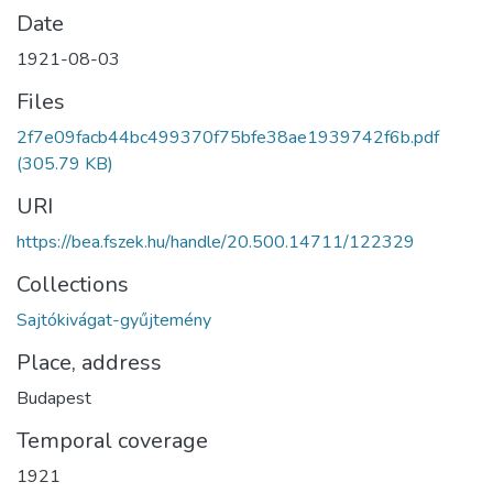
Date
1921-08-03
Files
2f7e09facb44bc499370f75bfe38ae1939742f6b.pdf
(305.79 KB)
URI
https://bea.fszek.hu/handle/20.500.14711/122329
Collections
Sajtókivágat-gyűjtemény
Place, address
Budapest
Temporal coverage
1921