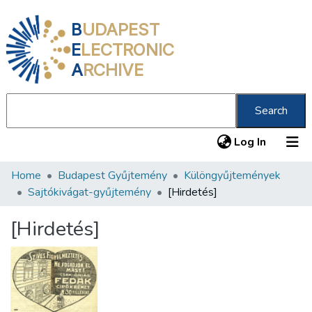
B
UDAPEST
E
LECTRONIC
A
RCHIVE
Search
(current
Log In
Home
Budapest Gyűjtemény
Különgyűjtemények
Communities & Collections
Sajtókivágat-gyűjtemény
[Hirdetés]
All of DSpace
[Hirdetés]
Statistics
About us