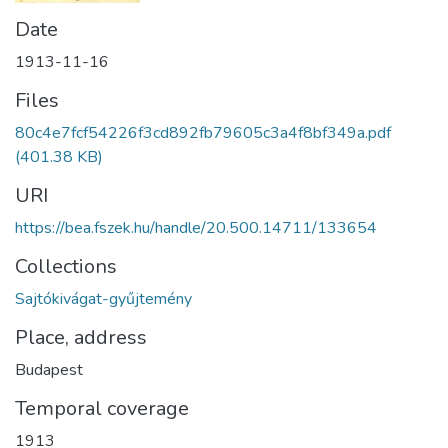
Date
1913-11-16
Files
80c4e7fcf54226f3cd892fb79605c3a4f8bf349a.pdf
(401.38 KB)
URI
https://bea.fszek.hu/handle/20.500.14711/133654
Collections
Sajtókivágat-gyűjtemény
Place, address
Budapest
Temporal coverage
1913