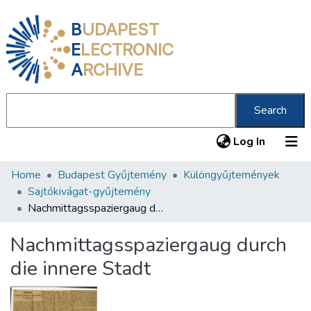
B
UDAPEST
E
LECTRONIC
A
RCHIVE
Search
(current
Log In
Home
Budapest Gyűjtemény
Különgyűjtemények
Communities & Collections
Sajtókivágat-gyűjtemény
All of DSpace
Nachmittagsspaziergaug durch die innere Stadt
Statistics
Nachmittagsspaziergaug durch
About us
die innere Stadt