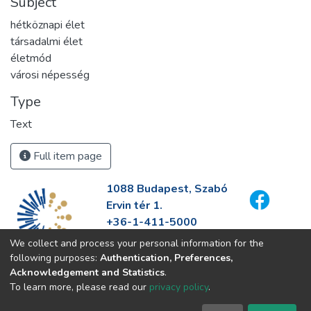
Subject
hétköznapi élet
társadalmi élet
életmód
városi népesség
Type
Text
Full item page
1088 Budapest, Szabó
Ervin tér 1.
+36-1-411-5000
info@fszek.hu
We collect and process your personal information for the
https://fszek.hu
following purposes:
Authentication, Preferences,
Acknowledgement and Statistics
.
To learn more, please read our
privacy policy
.