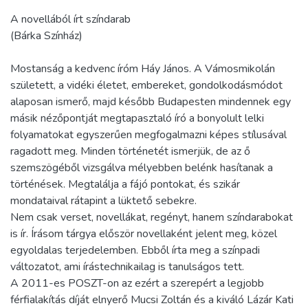
A novellából írt színdarab
(Bárka Színház)
Mostanság a kedvenc íróm Háy János. A Vámosmikolán
született, a vidéki életet, embereket, gondolkodásmódot
alaposan ismerő, majd később Budapesten mindennek egy
másik nézőpontját megtapasztaló író a bonyolult lelki
folyamatokat egyszerűen megfogalmazni képes stílusával
ragadott meg. Minden történetét ismerjük, de az ő
szemszögéből vizsgálva mélyebben belénk hasítanak a
történések. Megtalálja a fájó pontokat, és szikár
mondataival rátapint a lüktető sebekre.
Nem csak verset, novellákat, regényt, hanem színdarabokat
is ír. Írásom tárgya először novellaként jelent meg, közel
egyoldalas terjedelemben. Ebből írta meg a színpadi
változatot, ami írástechnikailag is tanulságos tett.
A 2011-es POSZT-on az ezért a szerepért a legjobb
férfialakítás díját elnyerő Mucsi Zoltán és a kiváló Lázár Kati