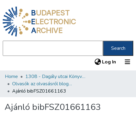
B
UDAPEST
E
LECTRONIC
A
RCHIVE
Search
(current
Log In
Home
1308 - Dagály utcai Könyvtár
Communities & Collections
Olvasók az olvasásról blog könyvajánlói
All of DSpace
Ajánló bibFSZ01661163
Statistics
Ajánló bibFSZ01661163
About us