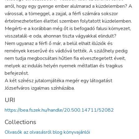
arról, hogy egy gyenge ember alulmarad a küzdelemben? A
várossal, a tömeggel, a zajjal, a férfi számára sokszor
értelmezhetetlen élettel szemben folytatott küzdelemben.
Megérti-e a korábban még őt is befogadó falusi környezet,
visszatalál-e oda, ahonnan tiszta vágyakkal elindult?
Nem ugyanaz a férfi ő már, a belül elhalt illúziók és
remények keserűvé és vádlóvá tették. A szülőhely pedig
nem tudja megbocsátani hűtlen fia elvesztegetett éveit,
melyek az indulás helyén nyernek méltatlan és tragikus
befejezést.
A két színész jutalomjátéka megér egy látogatást
Józsefváros izgalmas színházába.
URI
https://bea.fszek.hu/handle/20.500.14711/52082
Collections
Olvasók az olvasásról blog könyvajánlói