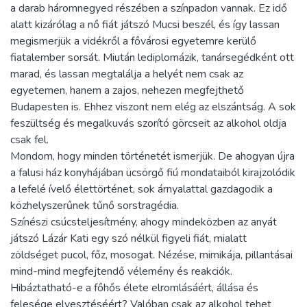
a darab háromnegyed részében a színpadon vannak. Ez idő
alatt kizárólag a nő fiát játszó Mucsi beszél, és így lassan
megismerjük a vidékről a fővárosi egyetemre kerülő
fiatalember sorsát. Miután lediplomázik, tanársegédként ott
marad, és lassan megtalálja a helyét nem csak az
egyetemen, hanem a zajos, nehezen megfejthető
Budapesten is. Ehhez viszont nem elég az elszántság. A sok
feszültség és megalkuvás szorító görcseit az alkohol oldja
csak fel.
Mondom, hogy minden történetét ismerjük. De ahogyan újra
a falusi ház konyhájában ücsörgő fiú mondataiból kirajzolódik
a lefelé ívelő élettörténet, sok árnyalattal gazdagodik a
közhelyszerűnek tűnő sorstragédia.
Színészi csúcsteljesítmény, ahogy mindeközben az anyát
játszó Lázár Kati egy szó nélkül figyeli fiát, mialatt
zöldséget pucol, főz, mosogat. Nézése, mimikája, pillantásai
mind-mind megfejtendő vélemény és reakciók.
Hibáztatható-e a főhős élete elromlásáért, állása és
felesége elvesztéséért? Valóban csak az alkohol tehet