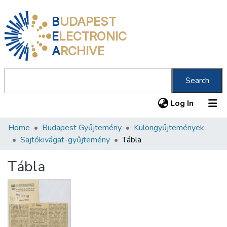
B
UDAPEST
E
LECTRONIC
A
RCHIVE
Search
(current
Log In
Home
Budapest Gyűjtemény
Különgyűjtemények
Communities & Collections
Sajtókivágat-gyűjtemény
Tábla
All of DSpace
Tábla
Statistics
About us