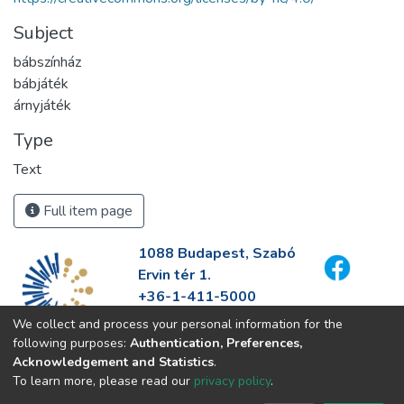
Subject
bábszínház
bábjáték
árnyjáték
Type
Text
Full item page
1088 Budapest, Szabó
Ervin tér 1.
+36-1-411-5000
info@fszek.hu
We collect and process your personal information for the
https://fszek.hu
following purposes:
Authentication, Preferences,
Acknowledgement and Statistics
.
To learn more, please read our
privacy policy
.