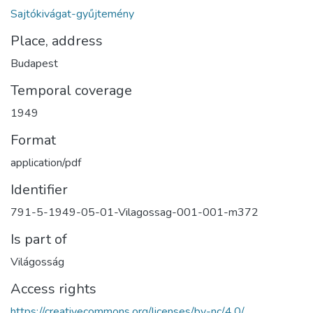
Sajtókivágat-gyűjtemény
Place, address
Budapest
Temporal coverage
1949
Format
application/pdf
Identifier
791-5-1949-05-01-Vilagossag-001-001-m372
Is part of
Világosság
Access rights
https://creativecommons.org/licenses/by-nc/4.0/