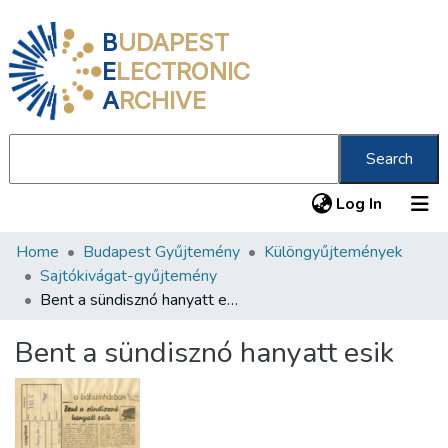
B
UDAPEST
E
LECTRONIC
A
RCHIVE
Search
(current
Log In
Home
Budapest Gyűjtemény
Különgyűjtemények
Communities & Collections
Sajtókivágat-gyűjtemény
All of DSpace
Bent a sündisznó hanyatt esik
Statistics
Bent a sündisznó hanyatt esik
About us