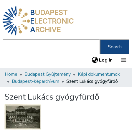
B
UDAPEST
E
LECTRONIC
A
RCHIVE
Search
(current
Log In
Home
Budapest Gyűjtemény
Képi dokumentumok
Communities & Collections
Budapest-képarchívum
Szent Lukács gyógyfürdő
All of DSpace
Szent Lukács gyógyfürdő
Statistics
About us