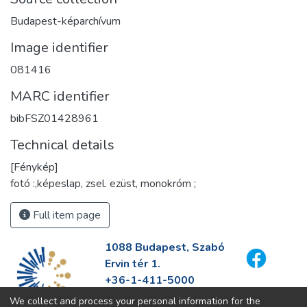
Budapest-képarchívum
Image identifier
081416
MARC identifier
bibFSZ01428961
Technical details
[Fénykép]
fotó :,képeslap, zsel. ezüst, monokróm ;
Full item page
1088 Budapest, Szabó
Ervin tér 1.
+36-1-411-5000
info@fszek.hu
We collect and process your personal information for the