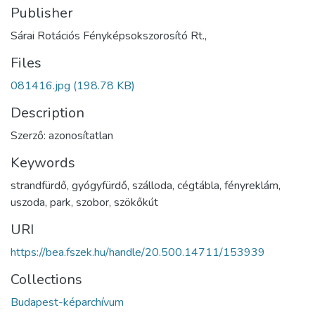
Publisher
Sárai Rotációs Fényképsokszorosító Rt.,
Files
081416.jpg
(198.78 KB)
Description
Szerző: azonosítatlan
Keywords
strandfürdő
,
gyógyfürdő
,
szálloda
,
cégtábla
,
fényreklám
,
uszoda
,
park
,
szobor
,
szökőkút
URI
https://bea.fszek.hu/handle/20.500.14711/153939
Collections
Budapest-képarchívum