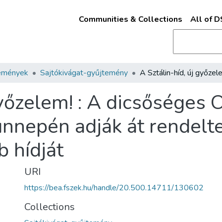
Communities & Collections
All of 
emények
Sajtókivágat-gyűjtemény
győzelem! : A dicsőséges 
nnepén adják át rendelt
 hídját
URI
https://bea.fszek.hu/handle/20.500.14711/130602
Collections