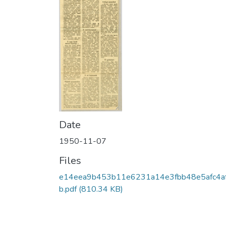
Date
1950-11-07
Files
e14eea9b453b11e6231a14e3fbb48e5afc4af
b.pdf
(810.34 KB)