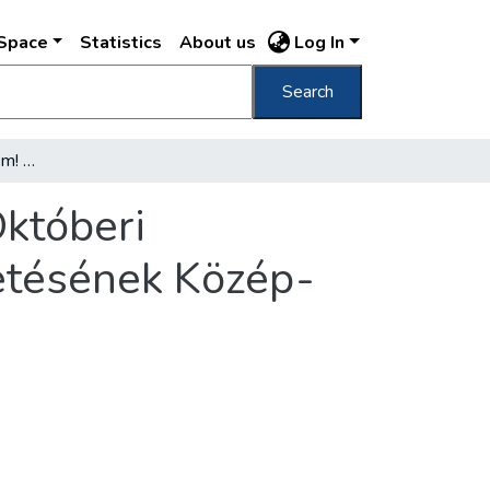
DSpace
Statistics
About us
Log In
Search
A Sztálin-híd, új győzelem! : A dicsőséges Októberi Forradalom nagy ünnepén adják át rendeltetésének Közép-Európa legnagyobb hídját
Októberi
etésének Közép-