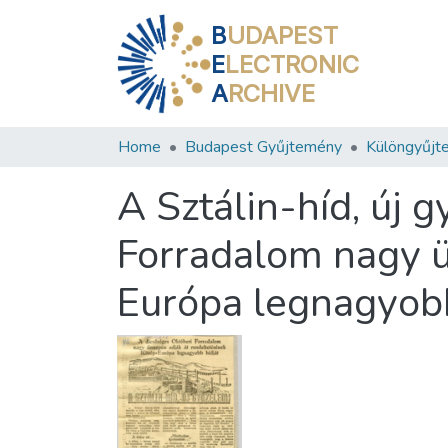
B
UDAPEST
E
LECTRONIC
A
RCHIVE
Home
Budapest Gyűjtemény
Különgyűjt
A Sztálin-híd, új 
Forradalom nagy ü
Európa legnagyobb