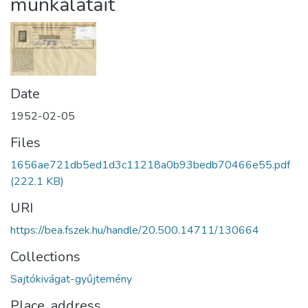
munkálatait
Date
1952-02-05
Files
1656ae721db5ed1d3c11218a0b93bedb70466e55.pdf
(222.1 KB)
URI
https://bea.fszek.hu/handle/20.500.14711/130664
Collections
Sajtókivágat-gyűjtemény
Place, address