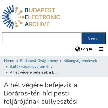
B
UDAPEST
E
LECTRONIC
A
RCHIVE
Search
(current
Log In
Home
Budapest Gyűjtemény
Különgyűjtemények
Communities & Collections
Sajtókivágat-gyűjtemény
All of DSpace
A hét végére befejezik a Boráros-téri híd pesti feljárójának süllyesztési munkálatait
Statistics
A hét végére befejezik a
About us
Boráros-téri híd pesti
feljárójának süllyesztési