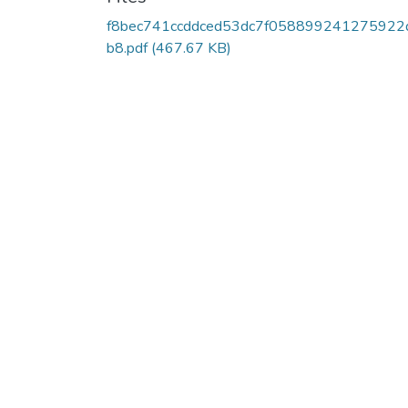
f8bec741ccddced53dc7f058899241275922
b8.pdf
(467.67 KB)