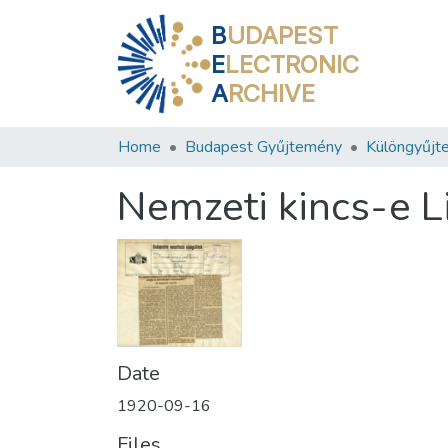
B
UDAPEST
E
LECTRONIC
A
RCHIVE
Home
Budapest Gyűjtemény
Különgyűjt
Nemzeti kincs-e L
Date
1920-09-16
Files