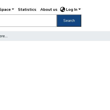
DSpace
Statistics
About us
Log In
Search
Nemzeti kincs-e Liszt Ferenc