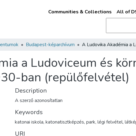
Communities & Collections
All of 
mentumok
Budapest-képarchívum
mia a Ludoviceum és kör
30-ban (repülőfelvétel)
Description
A szerző azonosítatlan
Keywords
katonai iskola
,
katonatisztképzés
,
park
,
légi felvétel
,
látké
URI