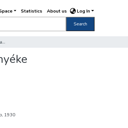
DSpace
Statistics
About us
Log In
Search
A Ludovika Akadémia a Ludoviceum és környéke madártávlatból 1930-ban (repülőfelvétel)
nyéke
p
,
1930