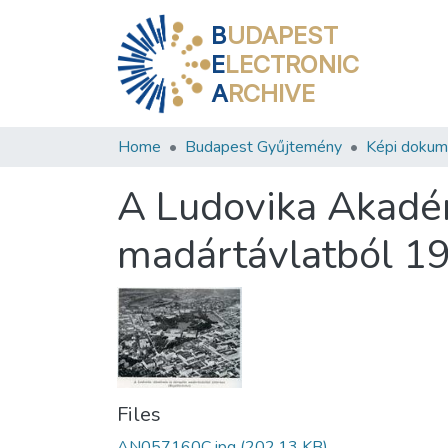
B
UDAPEST
E
LECTRONIC
A
RCHIVE
Home
Budapest Gyűjtemény
Képi doku
A Ludovika Akadé
madártávlatból 19
Files
AN057160C.jpg
(202.13 KB)