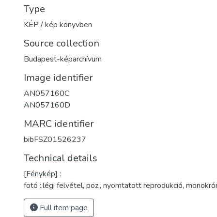
Type
KÉP / kép könyvben
Source collection
Budapest-képarchívum
Image identifier
AN057160C
AN057160D
MARC identifier
bibFSZ01526237
Technical details
[Fénykép] :
fotó :,légi felvétel, poz., nyomtatott reprodukció, monokró
Full item page