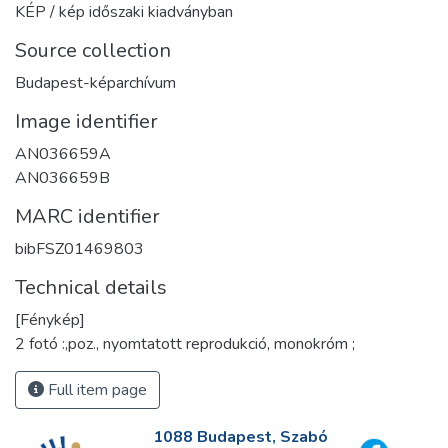
KÉP / kép időszaki kiadványban
Source collection
Budapest-képarchívum
Image identifier
AN036659A
AN036659B
MARC identifier
bibFSZ01469803
Technical details
[Fénykép]
2 fotó :,poz., nyomtatott reprodukció, monokróm ;
Full item page
1088 Budapest, Szabó