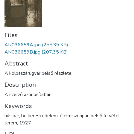
Files
AN036659A.jpg
(255.39 KB)
AN036659B.jpg
(207.35 KB)
Abstract
A kolbászárugyár belső részletei
Description
A szerző azonosítatlan
Keywords
húsipar
,
belkereskedelem
,
élelmiszeripar
,
belső felvétel
,
terem
,
1927