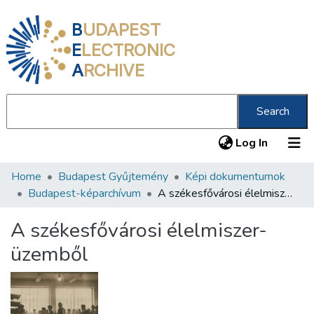
B
UDAPEST
E
LECTRONIC
A
RCHIVE
Search
(current
Log In
Home
Budapest Gyűjtemény
Képi dokumentumok
Communities & Collections
Budapest-képarchívum
A székesfővárosi élelmiszer-üzemből
All of DSpace
A székesfővárosi élelmiszer-
Statistics
üzemből
About us