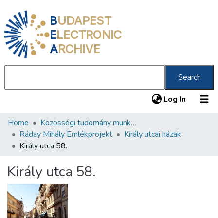
B
UDAPEST
E
LECTRONIC
A
RCHIVE
Search
(current
Log In
Home
Közösségi tudomány munkacsoport
Communities & Collections
Ráday Mihály Emlékprojekt
Király utcai házak
All of DSpace
Király utca 58.
Statistics
Király utca 58.
About us