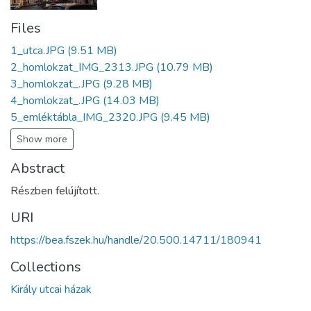
Files
1_utca.JPG
(9.51 MB)
2_homlokzat_IMG_2313.JPG
(10.79 MB)
3_homlokzat_.JPG
(9.28 MB)
4_homlokzat_.JPG
(14.03 MB)
5_emléktábla_IMG_2320.JPG
(9.45 MB)
Show more
Abstract
Részben felújított.
URI
https://bea.fszek.hu/handle/20.500.14711/180941
Collections
Király utcai házak