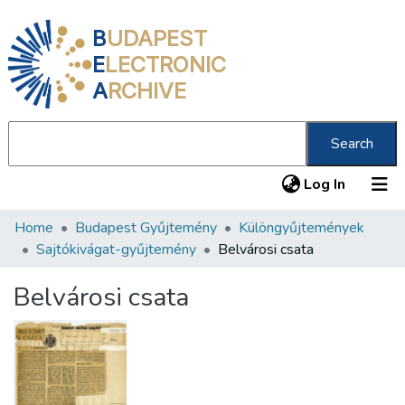
B
UDAPEST
E
LECTRONIC
A
RCHIVE
Search
(current
Log In
Home
Budapest Gyűjtemény
Különgyűjtemények
Communities & Collections
Sajtókivágat-gyűjtemény
Belvárosi csata
All of DSpace
Belvárosi csata
Statistics
About us