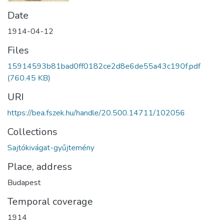
Date
1914-04-12
Files
15914593b81bad0ff0182ce2d8e6de55a43c190f.pdf
(760.45 KB)
URI
https://bea.fszek.hu/handle/20.500.14711/102056
Collections
Sajtókivágat-gyűjtemény
Place, address
Budapest
Temporal coverage
1914