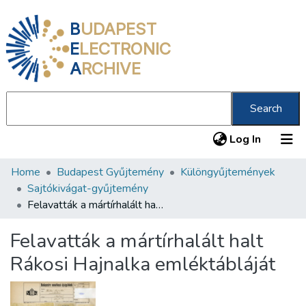
B
UDAPEST
E
LECTRONIC
A
RCHIVE
Search
(current
Log In
Home
Budapest Gyűjtemény
Különgyűjtemények
Communities & Collections
Sajtókivágat-gyűjtemény
All of DSpace
Felavatták a mártírhalált halt Rákosi Hajnalka emléktábláját
Statistics
Felavatták a mártírhalált halt
About us
Rákosi Hajnalka emléktábláját