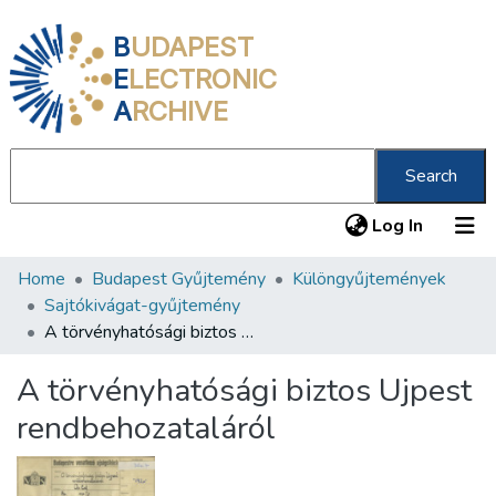
B
UDAPEST
E
LECTRONIC
A
RCHIVE
Search
(current
Log In
Home
Budapest Gyűjtemény
Különgyűjtemények
Communities & Collections
Sajtókivágat-gyűjtemény
All of DSpace
A törvényhatósági biztos Ujpest rendbehozataláról
Statistics
A törvényhatósági biztos Ujpest
About us
rendbehozataláról