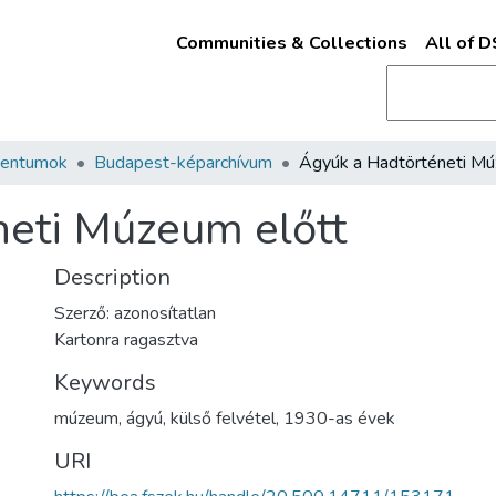
Communities & Collections
All of 
mentumok
Budapest-képarchívum
neti Múzeum előtt
Description
Szerző: azonosítatlan
Kartonra ragasztva
Keywords
múzeum
,
ágyú
,
külső felvétel
,
1930-as évek
URI