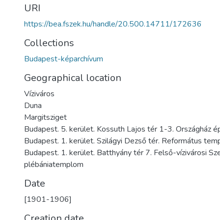
URI
https://bea.fszek.hu/handle/20.500.14711/172636
Collections
Budapest-képarchívum
Geographical location
Víziváros
Duna
Margitsziget
Budapest. 5. kerület. Kossuth Lajos tér 1-3. Országház é
Budapest. 1. kerület. Szilágyi Dezső tér. Református te
Budapest. 1. kerület. Batthyány tér 7. Felső-vízivárosi S
plébániatemplom
Date
[1901-1906]
Creation date