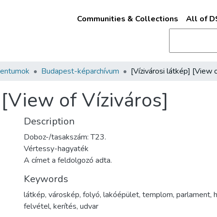
Communities & Collections
All of 
mentumok
Budapest-képarchívum
 [View of Víziváros]
Description
Doboz-/tasakszám: T23.
Vértessy-hagyaték
A címet a feldolgozó adta.
Keywords
látkép
,
városkép
,
folyó
,
lakóépület
,
templom
,
parlament
,
h
felvétel
,
kerítés
,
udvar