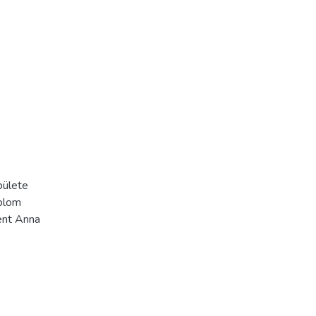
pülete
mplom
zent Anna