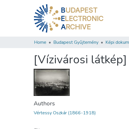
B
UDAPEST
E
LECTRONIC
A
RCHIVE
Home
Budapest Gyűjtemény
Képi doku
[Vízivárosi látkép]
Authors
Vértessy Oszkár (1866-1918)