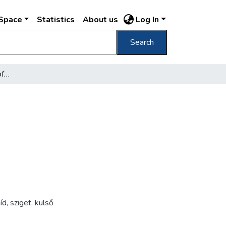
DSpace
Statistics
About us
Log In
Search
[Vízivárosi látkép] [View of Víziváros]
íd
,
sziget
,
külső