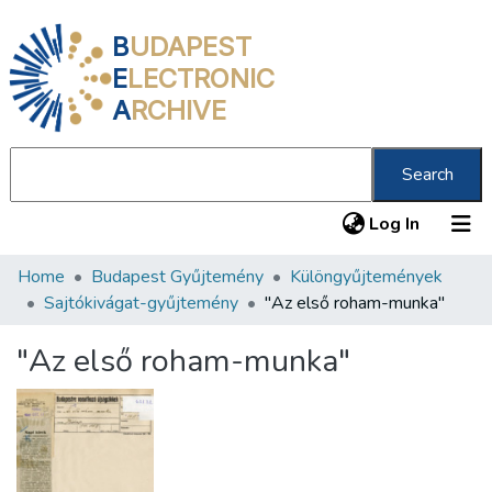
B
UDAPEST
E
LECTRONIC
A
RCHIVE
Search
(current
Log In
Home
Budapest Gyűjtemény
Különgyűjtemények
Communities & Collections
Sajtókivágat-gyűjtemény
"Az első roham-munka"
All of DSpace
"Az első roham-munka"
Statistics
About us