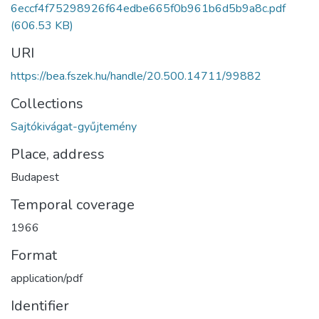
6eccf4f75298926f64edbe665f0b961b6d5b9a8c.pdf
(606.53 KB)
URI
https://bea.fszek.hu/handle/20.500.14711/99882
Collections
Sajtókivágat-gyűjtemény
Place, address
Budapest
Temporal coverage
1966
Format
application/pdf
Identifier