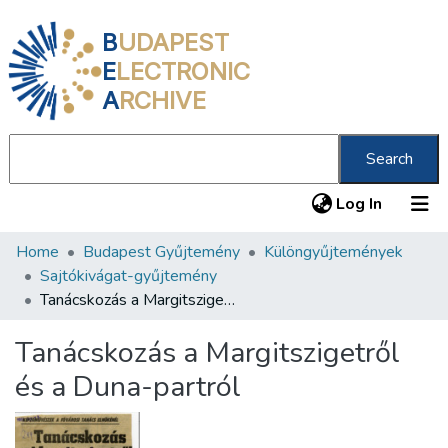
B
UDAPEST
E
LECTRONIC
A
RCHIVE
Search
(current
Log In
Home
Budapest Gyűjtemény
Különgyűjtemények
Communities & Collections
Sajtókivágat-gyűjtemény
All of DSpace
Tanácskozás a Margitszigetről és a Duna-partról
Statistics
Tanácskozás a Margitszigetről
About us
és a Duna-partról