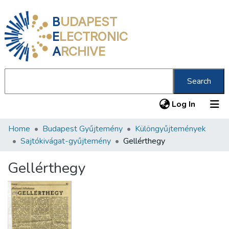
B
UDAPEST
E
LECTRONIC
A
RCHIVE
Search
(current
Log In
Home
Budapest Gyűjtemény
Különgyűjtemények
Communities & Collections
Sajtókivágat-gyűjtemény
Gellérthegy
All of DSpace
Gellérthegy
Statistics
About us