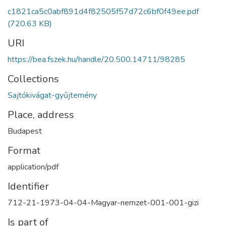
c1821ca5c0abf891d4f82505f57d72c6bf0f49ee.pdf
(720.63 KB)
URI
https://bea.fszek.hu/handle/20.500.14711/98285
Collections
Sajtókivágat-gyűjtemény
Place, address
Budapest
Format
application/pdf
Identifier
712-21-1973-04-04-Magyar-nemzet-001-001-gizi
Is part of